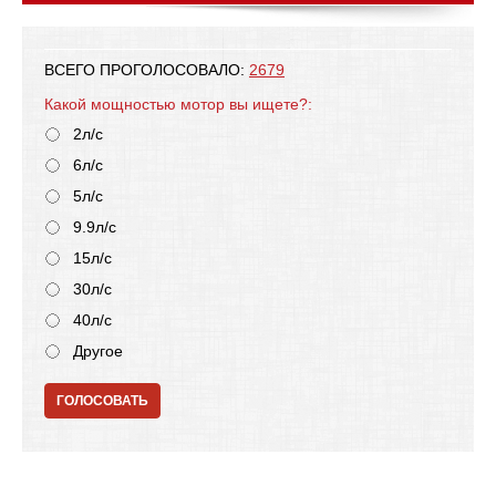
ВСЕГО ПРОГОЛОСОВАЛО:
2679
Какой мощностью мотор вы ищете?:
2л/с
6л/с
5л/с
9.9л/с
15л/с
30л/с
40л/с
Другое
ГОЛОСОВАТЬ