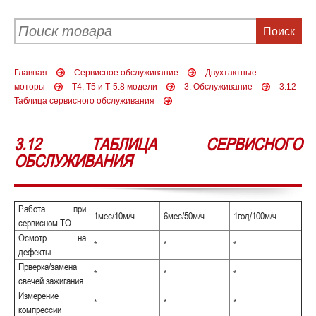
Главная
Сервисное обслуживание
Двухтактные
моторы
Т4, Т5 и Т-5.8 модели
3. Обслуживание
3.12
Таблица сервисного обслуживания
3.12 ТАБЛИЦА СЕРВИСНОГО
ОБСЛУЖИВАНИЯ
Работа при
1мес/10м/ч
6мес/50м/ч
1год/100м/ч
сервисном ТО
Осмотр на
*
*
*
дефекты
Прверка/замена
*
*
*
свечей зажигания
Измерение
*
*
*
компрессии