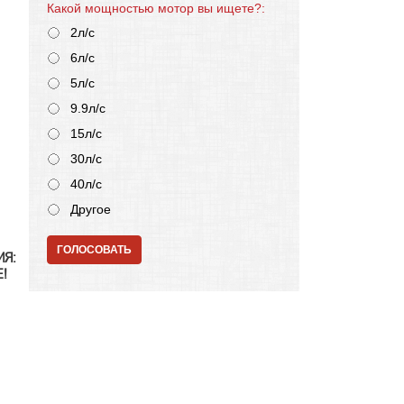
Какой мощностью мотор вы ищете?:
2л/с
6л/с
5л/с
9.9л/с
15л/с
30л/с
40л/с
Другое
ГОЛОСОВАТЬ
ИЯ:
!