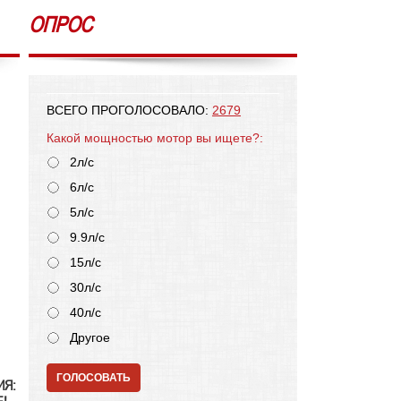
ОПРОС
ВСЕГО ПРОГОЛОСОВАЛО:
2679
Какой мощностью мотор вы ищете?:
2л/с
6л/с
5л/с
9.9л/с
15л/с
30л/с
40л/с
Другое
ГОЛОСОВАТЬ
ИЯ: