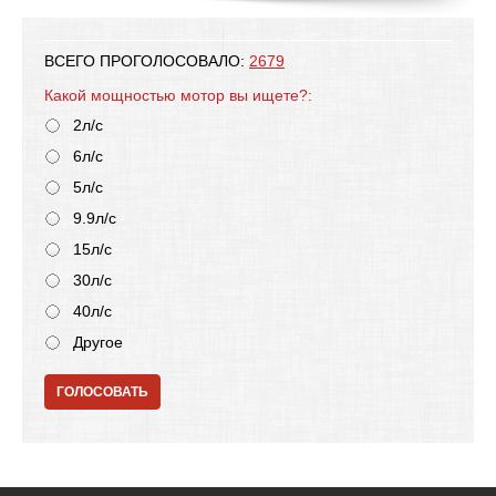
ВСЕГО ПРОГОЛОСОВАЛО:
2679
Какой мощностью мотор вы ищете?:
2л/с
6л/с
5л/с
9.9л/с
15л/с
30л/с
40л/с
Другое
ГОЛОСОВАТЬ