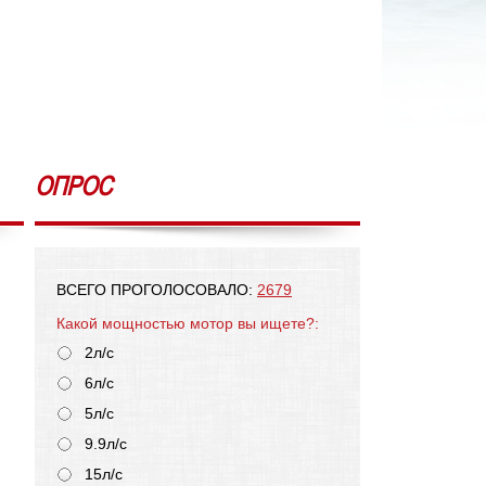
ОПРОС
ВСЕГО ПРОГОЛОСОВАЛО:
2679
Какой мощностью мотор вы ищете?:
2л/с
6л/с
5л/с
9.9л/с
15л/с