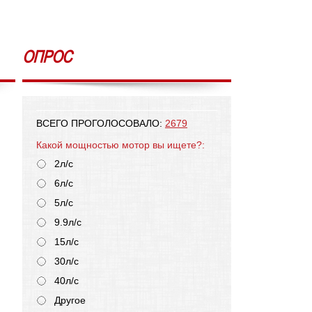
ОПРОС
ВСЕГО ПРОГОЛОСОВАЛО:
2679
Какой мощностью мотор вы ищете?:
2л/с
6л/с
5л/с
9.9л/с
15л/с
30л/с
40л/с
Другое