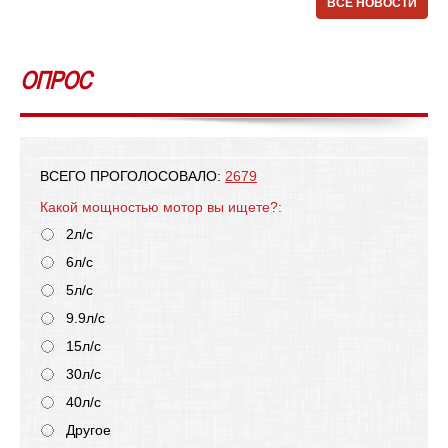
ВСЕ НОВОСТИ
ОПРОС
ВСЕГО ПРОГОЛОСОВАЛО:
2679
Какой мощностью мотор вы ищете?:
2л/с
6л/с
5л/с
9.9л/с
15л/с
30л/с
40л/с
Другое