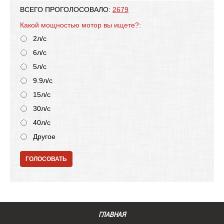
ВСЕГО ПРОГОЛОСОВАЛО:
2679
Какой мощностью мотор вы ищете?:
2л/с
6л/с
5л/с
9.9л/с
15л/с
30л/с
40л/с
Другое
ГОЛОСОВАТЬ
ГЛАВНАЯ