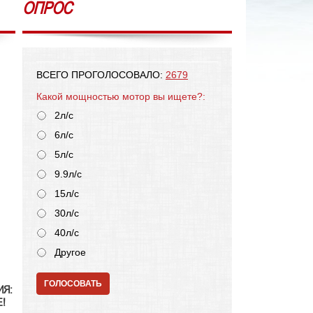
ОПРОС
ВСЕГО ПРОГОЛОСОВАЛО:
2679
Какой мощностью мотор вы ищете?:
2л/с
6л/с
5л/с
9.9л/с
15л/с
30л/с
40л/с
Другое
ГОЛОСОВАТЬ
ИЯ:
!