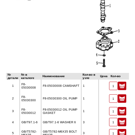
№
№ в
Кол-во в
Наименование
Цена
Кол-во
детали
каталоге
узле
F8-
1
F8-05030008 CAMSHAFT
1
05030008
F8-
2
F8-05030300 OIL PUMP
1
05030300
F8-
F8-05030012 OIL PUMP
3
1
05030012
GASKET
4
GB/T97.1-6
GB/T97.1-6 WASHER 6
3
GB/T5782-
GB/T5782-M6X35 BOLT
5
3
M6X35
M6X35