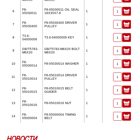
F8-
F8-05030011 OIL SEAL
6
1
05030011
18X35X7.8
F8-
F8-05030400 DRIVER
7
1
05030400
PULLEY
T3.6-
8
T3.6-04000006 KEY
1
04000006
GB/T5783-
GB/T5783-M6X20 BOLT
9
1
M6X20
M6X20
F8-
10
F8-05030014 WASHER
1
05030014
F8-
F8-05010014 DRIVER
11
1
05010014
PULLEY
F8-
F8-05010015 BELT
12
1
05010015
GUIDER
F8-
13
F8-05010016 NUT
1
05010016
F8-
F8-05000004 TIMING
14
1
05000004
BELT
НОВОСТИ