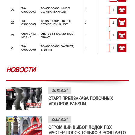
T8-
T8-05000003 INNER
24
1
05000003
COVER, EXHAUST
T8-
T8-05000005 OUTER
25
1
05000005
COVER, EXHAUST
GB/T5783-
GB/T5783-M6X25 BOLT
26
7
M6X25
M6X25
T8-
T8-00000006 GASKET,
27
1
00000006
ENGINE
НОВОСТИ
09.12.2021
СТАРТ ПРЕДЗАКАЗА ЛОДОЧНЫХ
МОТОРОВ PARSUN
22.07.2021
ОГРОМНЫЙ ВЫБОР ЛОДОК ПВХ
МАСТЕР ЛОДОК ТОЛЬКО В РОЯЛ АВТО