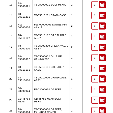
T8-
13
T8-05000021 BOLT M6X50
2
05000021
T8-
14
T8-05010201 CRANKCASE
1
05010201
F15-
F15-00000006 DOWEL PIN
15
2
00000006
Φ6X12
T8-
T8-05010102 GAS NIPPLE
16
2
05010102
ASSY
T8-
T8-05000300 CHECK VALVE
17
2
05000300
ASSY
T8-
T8-05000002 OIL PIPE
18
1
05000002
Φ8XΦ4X230
T8-
T8-05010101 CYLINDER
19
1
05010101
CASE
T8-
T8-05010000 CRANKCASE
20
1
05010000
ASSY
F4-
21
F4-03000024 GASKET
1
03000024
GB/T5783-
GB/T5783-M8X8 BOLT
22
1
M8X8
M8X8
T8-
T8-05000004 GASKET,
23
2
05000004
EXHAUST COVER