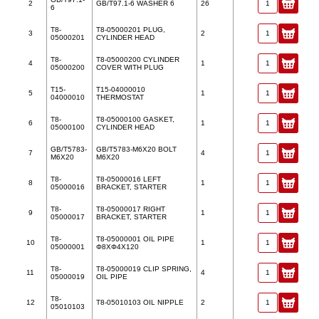
2
GB/T97.1-6 WASHER 6
26
6
T8-
T8-05000201 PLUG,
3
2
05000201
CYLINDER HEAD
T8-
T8-05000200 CYLINDER
4
1
05000200
COVER WITH PLUG
T15-
T15-04000010
5
1
04000010
THERMOSTAT
T8-
T8-05000100 GASKET,
6
1
05000100
CYLINDER HEAD
GB/T5783-
GB/T5783-M6X20 BOLT
7
4
M6X20
M6X20
T8-
T8-05000016 LEFT
8
1
05000016
BRACKET, STARTER
T8-
T8-05000017 RIGHT
9
1
05000017
BRACKET, STARTER
T8-
T8-05000001 OIL PIPE
10
1
05000001
Φ8XΦ4X120
T8-
T8-05000019 CLIP SPRING,
11
4
05000019
OIL PIPE
T8-
12
T8-05010103 OIL NIPPLE
2
05010103