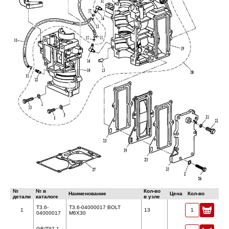
№
№ в
Кол-во
Наименование
Цена
Кол-во
детали
каталоге
в узле
T3.6-
T3.6-04000017 BOLT
1
13
04000017
M6X30
GB/T97.1-