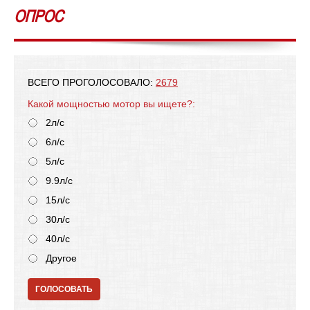
ОПРОС
ВСЕГО ПРОГОЛОСОВАЛО:
2679
Какой мощностью мотор вы ищете?:
2л/с
6л/с
5л/с
9.9л/с
15л/с
30л/с
40л/с
Другое
ГОЛОСОВАТЬ