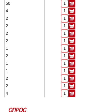
50
4
2
2
2
2
1
2
1
1
2
2
4
ОПРОС