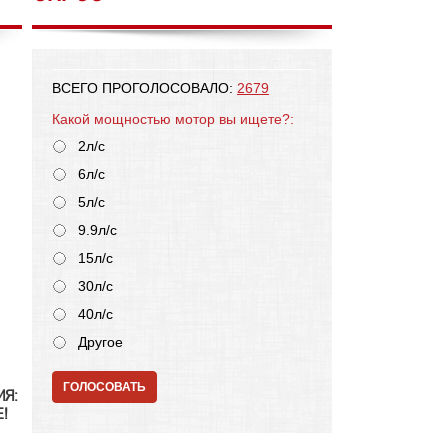
ВСЕГО ПРОГОЛОСОВАЛО:
2679
Какой мощностью мотор вы ищете?:
2л/с
6л/с
5л/с
9.9л/с
15л/с
30л/с
40л/с
Другое
ГОЛОСОВАТЬ
ИЯ:
!