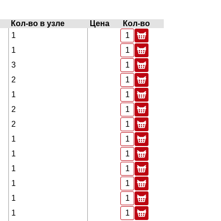
Кол-во в узле
Цена
Кол-во
1
1
3
2
1
2
2
1
1
1
1
1
1