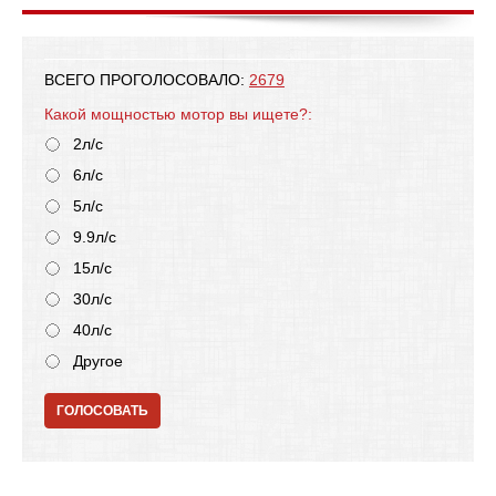
ВСЕГО ПРОГОЛОСОВАЛО:
2679
Какой мощностью мотор вы ищете?:
2л/с
6л/с
5л/с
9.9л/с
15л/с
30л/с
40л/с
Другое
ГОЛОСОВАТЬ