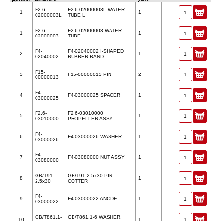
F2.6-
F2.6-02000003L WATER
1
1
02000003L
TUBE L
F2.6-
F2.6-02000003 WATER
1
1
02000003
TUBE
F4-
F4-02040002 I-SHAPED
2
1
02040002
RUBBER BAND
F15-
3
F15-00000013 PIN
2
00000013
F4-
4
F4-03000025 SPACER
1
03000025
F2.6-
F2.6-03010000
5
1
03010000
PROPELLER ASSY
F4-
6
F4-03000026 WASHER
1
03000026
F4-
7
F4-03080000 NUT ASSY
1
03080000
GB/T91-
GB/T91-2.5x30 PIN,
8
1
2.5x30
COTTER
F4-
9
F4-03000022 ANODE
1
03000022
GB/T861.1-
GB/T861.1-6 WASHER,
10
1