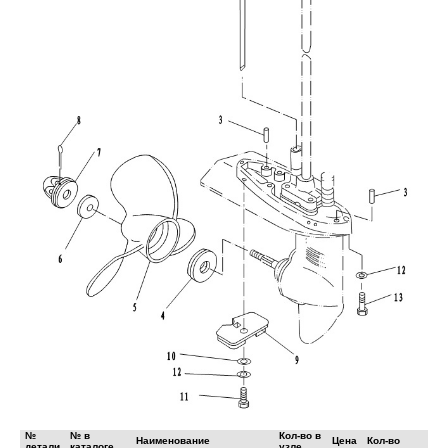
№
№ в
Кол-во в
Наименование
Цена
Кол-во
детали
каталоге
узле