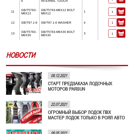
6
INTERNAL TOOCH
GB/T5783-
GB/T5783-M6X12 BOLT
11
1
M6X12
M6X12
12
GB/T97.1-6
GB/T97.1-6 WASHER
4
GB/T5783-
GB/T5783-M6X30 BOLT
13
3
M6X30
M6X30
НОВОСТИ
09.12.2021
СТАРТ ПРЕДЗАКАЗА ЛОДОЧНЫХ
МОТОРОВ PARSUN
22.07.2021
ОГРОМНЫЙ ВЫБОР ЛОДОК ПВХ
МАСТЕР ЛОДОК ТОЛЬКО В РОЯЛ АВТО
06.05.2021