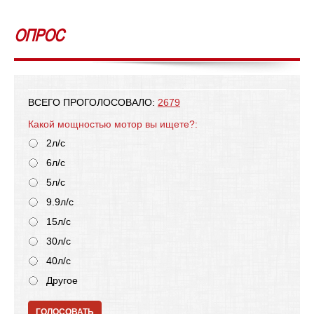
ОПРОС
ВСЕГО ПРОГОЛОСОВАЛО:
2679
Какой мощностью мотор вы ищете?:
2л/с
6л/с
5л/с
9.9л/с
15л/с
30л/с
40л/с
Другое
ГОЛОСОВАТЬ