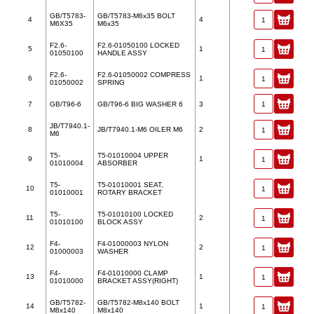
GB/T5783-
GB/T5783-M6x35 BOLT
4
4
M6X35
M6x35
F2.6-
F2.6-01050100 LOCKED
5
1
01050100
HANDLE ASSY
F2.6-
F2.6-01050002 COMPRESS
6
1
01050002
SPRING
7
GB/T96-6
GB/T96-6 BIG WASHER 6
3
JB/T7940.1-
8
JB/T7940.1-M6 OILER M6
2
M6
T5-
T5-01010004 UPPER
9
1
01010004
ABSORBER
T5-
T5-01010001 SEAT,
10
01010001
ROTARY BRACKET
T5-
T5-01010100 LOCKED
11
2
01010100
BLOCK ASSY
F4-
F4-01000003 NYLON
12
2
01000003
WASHER
F4-
F4-01010000 CLAMP
13
1
01010000
BRACKET ASSY(RIGHT)
GB/T5782-
GB/T5782-M8x140 BOLT
14
1
M8x140
M8x140