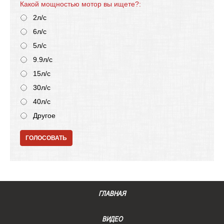
Какой мощностью мотор вы ищете?:
2л/с
6л/с
5л/с
9.9л/с
15л/с
30л/с
40л/с
Другое
ГОЛОСОВАТЬ
ГЛАВНАЯ
ВИДЕО