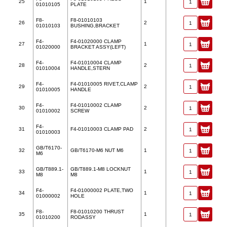
25
1
01010105
PLATE
F8-
F8-01010103
26
2
01010103
BUSHING,BRACKET
F4-
F4-01020000 CLAMP
27
1
01020000
BRACKET ASSY(LEFT)
F4-
F4-01010004 CLAMP
28
2
01010004
HANDLE,STERN
F4-
F4-01010005 RIVET,CLAMP
29
2
01010005
HANDLE
F4-
F4-01010002 CLAMP
30
2
01010002
SCREW
F4-
31
F4-01010003 CLAMP PAD
2
01010003
GB/T6170-
32
GB/T6170-M6 NUT M6
1
M6
GB/T889.1-
GB/T889.1-M8 LOCKNUT
33
1
M8
M8
F4-
F4-01000002 PLATE,TWO
34
1
01000002
HOLE
F8-
F8-01010200 THRUST
35
1
01010200
RODASSY