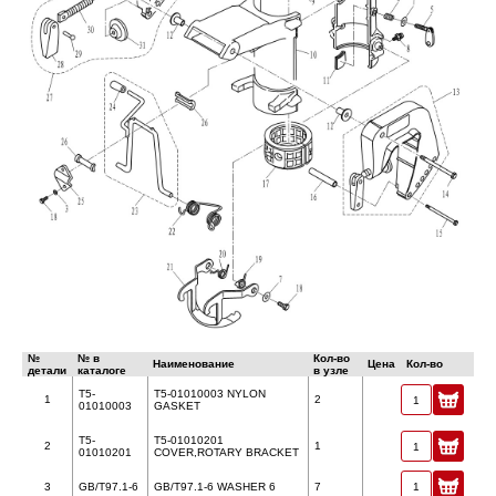
№
№ в
Кол-во
Наименование
Цена
Кол-во
детали
каталоге
в узле
T5-
T5-01010003 NYLON
1
2
01010003
GASKET
T5-
T5-01010201
2
1
01010201
COVER,ROTARY BRACKET
3
GB/T97.1-6
GB/T97.1-6 WASHER 6
7