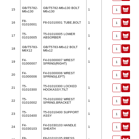
GB/T5782-
GB/T5782-M6x130 BOLT
15
1
M6x130
M6x130
F8-
16
F8-01010001 TUBE,BOLT
1
01010001
T5-
T5-01010005 LOWER
17
1
01010005
ABSORBER
GB/T5783-
GB/T5783-M6x12 BOLT
18
4
M6X12
M6x12
F4-
F4-01000007 WREST
19
1
01000007
SPRING(RIGHT)
F4-
F4-01000006 WREST
20
01000006
SPRING(LEFT)
T5-
T5-01010300 LOCKED
21
1
01010300
HOOKASSY,TILT
T5-
T5-01010002 WREST
22
1
01010002
SPRING,BRACKET
T5-
T5-01010400 SUPPORT
23
1
01010400
ASSY
F4-
F4-01030103 HANDLE
24
1
01030103
SHEATH
F8-
F8-01010105 PRESS