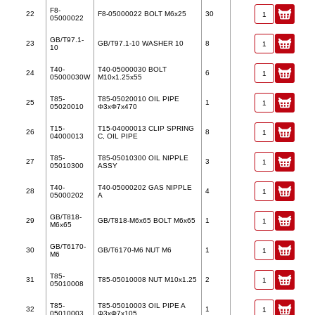
F8-
22
F8-05000022 BOLT M6x25
30
05000022
GB/T97.1-
23
GB/T97.1-10 WASHER 10
8
10
T40-
T40-05000030 BOLT
24
6
05000030W
M10x1.25x55
T85-
T85-05020010 OIL PIPE
25
1
05020010
Φ3xΦ7x470
T15-
T15-04000013 CLIP SPRING
26
8
04000013
C, OIL PIPE
T85-
T85-05010300 OIL NIPPLE
27
3
05010300
ASSY
T40-
T40-05000202 GAS NIPPLE
28
4
05000202
A
GB/T818-
29
GB/T818-M6x65 BOLT M6x65
1
M6x65
GB/T6170-
30
GB/T6170-M6 NUT M6
1
M6
T85-
31
T85-05010008 NUT M10x1.25
2
05010008
T85-
T85-05010003 OIL PIPE A
32
1
05010003
Φ3xΦ7x105