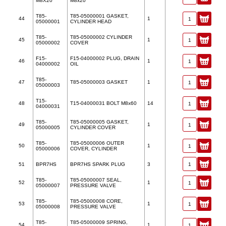
M8X20
M8x20
T85-
T85-05000001 GASKET,
44
1
05000001
CYLINDER HEAD
T85-
T85-05000002 CYLINDER
45
1
05000002
COVER
F15-
F15-04000002 PLUG, DRAIN
46
1
04000002
OIL
T85-
47
T85-05000003 GASKET
1
05000003
T15-
48
T15-04000031 BOLT M8x60
14
04000031
T85-
T85-05000005 GASKET,
49
1
05000005
CYLINDER COVER
T85-
T85-05000006 OUTER
50
1
05000006
COVER, CYLINDER
51
BPR7HS
BPR7HS SPARK PLUG
3
T85-
T85-05000007 SEAL,
52
1
05000007
PRESSURE VALVE
T85-
T85-05000008 CORE,
53
1
05000008
PRESSURE VALVE
T85-
T85-05000009 SPRING,
54
1