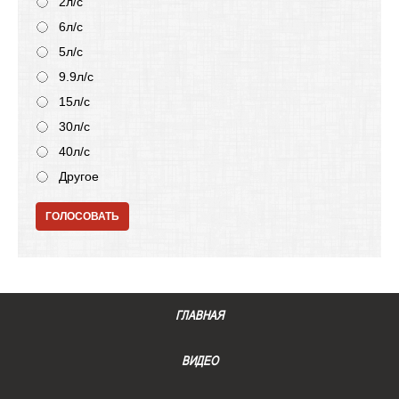
2л/с
6л/с
5л/с
9.9л/с
15л/с
30л/с
40л/с
Другое
ГОЛОСОВАТЬ
ГЛАВНАЯ
ВИДЕО