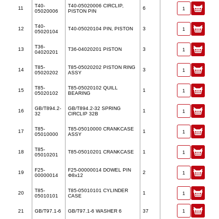
T40-
T40-05020006 CIRCLIP,
11
6
05020006
PISTON PIN
T40-
12
T40-05020104 PIN, PISTON
3
05020104
T36-
13
T36-04020201 PISTON
3
04020201
T85-
T85-05020202 PISTON RING
14
3
05020202
ASSY
T85-
T85-05020102 QUILL
15
1
05020102
BEARING
GB/T894.2-
GB/T894.2-32 SPRING
16
1
32
CIRCLIP 32B
T85-
T85-05010000 CRANKCASE
17
1
05010000
ASSY
T85-
18
T85-05010201 CRANKCASE
1
05010201
F25-
F25-00000014 DOWEL PIN
19
2
00000014
Φ8x12
T85-
T85-05010101 CYLINDER
20
1
05010101
CASE
21
GB/T97.1-6
GB/T97.1-6 WASHER 6
37