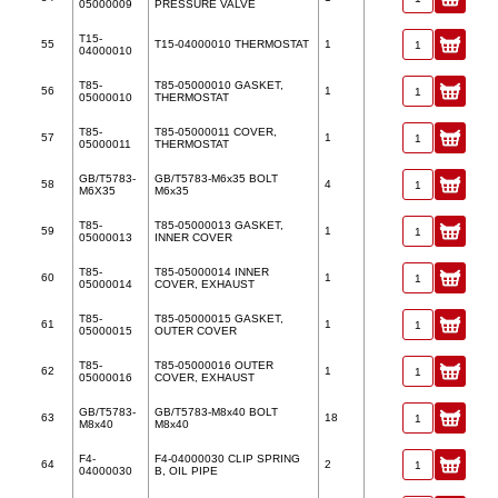
05000009
PRESSURE VALVE
T15-
55
T15-04000010 THERMOSTAT
1
04000010
T85-
T85-05000010 GASKET,
56
1
05000010
THERMOSTAT
T85-
T85-05000011 COVER,
57
1
05000011
THERMOSTAT
GB/T5783-
GB/T5783-M6x35 BOLT
58
4
M6X35
M6x35
T85-
T85-05000013 GASKET,
59
1
05000013
INNER COVER
T85-
T85-05000014 INNER
60
1
05000014
COVER, EXHAUST
T85-
T85-05000015 GASKET,
61
1
05000015
OUTER COVER
T85-
T85-05000016 OUTER
62
1
05000016
COVER, EXHAUST
GB/T5783-
GB/T5783-M8x40 BOLT
63
18
M8x40
M8x40
F4-
F4-04000030 CLIP SPRING
64
2
04000030
B, OIL PIPE