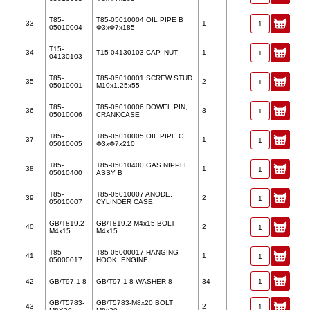
T85-
T85-05010004 OIL PIPE B
33
1
05010004
Φ3xΦ7x185
T15-
34
T15-04130103 CAP, NUT
1
04130103
T85-
T85-05010001 SCREW STUD
35
2
05010001
M10x1.25x55
T85-
T85-05010006 DOWEL PIN,
36
3
05010006
CRANKCASE
T85-
T85-05010005 OIL PIPE C
37
1
05010005
Φ3xΦ7x210
T85-
T85-05010400 GAS NIPPLE
38
1
05010400
ASSY B
T85-
T85-05010007 ANODE,
39
2
05010007
CYLINDER CASE
GB/T819.2-
GB/T819.2-M4x15 BOLT
40
2
M4x15
M4x15
T85-
T85-05000017 HANGING
41
1
05000017
HOOK, ENGINE
42
GB/T97.1-8
GB/T97.1-8 WASHER 8
34
GB/T5783-
GB/T5783-M8x20 BOLT
43
2