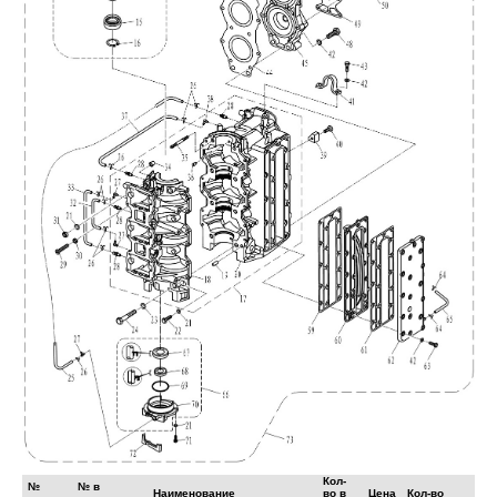
Кол-
№
№ в
Наименование
во в
Цена
Кол-во