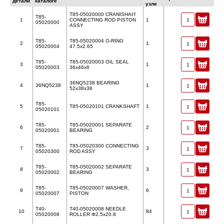
детали
каталоге
узле
T85-05020000 CRANISHAI'f
T85-
1
CONNECTING ROD PISTON
1
05020000
ASSY
T85-
T85-05020004 O-RING
2
1
05020004
47.5x2.65
T85-
T85-05020003 OIL SEAL
3
1
05020003
36x46x6
36NQ5238 BEARING
4
36NQ5238
1
52x38x38
T85-
5
T85-05020101 CRANKSHAFT
1
05020101
T85-
T85-05020001 SEPARATE
6
2
05020001
BEARING
T85-
T85-05020300 CONNECTING
7
3
05020300
ROD ASSY
T85-
T85-05020002 SEPARATE
8
3
05020002
BEARING
T85-
T85-05020007 WASHER,
9
6
05020007
PISTON
T40-
T40-05020008 NEEDLE
10
84
05020008
ROLLER Φ2.5x20.8