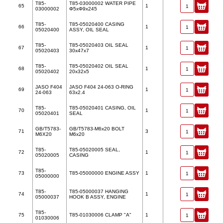
T85-
T85-03000002 WATER PIPE
65
1
03000002
Φ5xΦ9x245
T85-
T85-05020400 CASING
66
1
05020400
ASSY, OIL SEAL
T85-
T85-05020403 OIL SEAL
67
1
05020403
30x47x7
T85-
T85-05020402 OIL SEAL
68
1
05020402
20x32x5
JASO F404
JASO F404 24-063 O-RING
69
1
24-063
63x2.4
T85-
T85-05020401 CASING, OIL
70
1
05020401
SEAL
GB/T5783-
GB/T5783-M6x20 BOLT
71
3
M6X20
M6x20
T85-
T85-05020005 SEAL,
72
1
05020005
CASING
T85-
73
T85-05000000 ENGINE ASSY
1
05000000
T85-
T85-05000037 HANGING
74
1
05000037
HOOK B ASSY, ENGINE
T85-
75
T85-01030006 CLAMP "A"
1
01030006