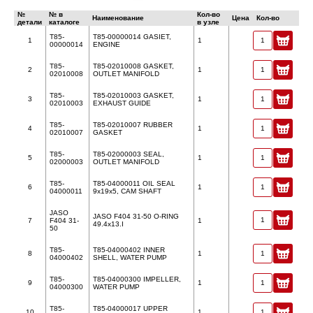
№
№ в
Кол-во
Наименование
Цена
Кол-во
детали
каталоге
в узле
T85-
T85-00000014 GASIET,
1
1
00000014
ENGINE
T85-
T85-02010008 GASKET,
2
1
02010008
OUTLET MANIFOLD
T85-
T85-02010003 GASKET,
3
1
02010003
EXHAUST GUIDE
T85-
T85-02010007 RUBBER
4
1
02010007
GASKET
T85-
T85-02000003 SEAL,
5
1
02000003
OUTLET MANIFOLD
T85-
T85-04000011 OIL SEAL
6
1
04000011
9x19x5, CAM SHAFT
JASO
JASO F404 31-50 O-RING
7
F404 31-
1
49.4x13.I
50
T85-
T85-04000402 INNER
8
1
04000402
SHELL, WATER PUMP
T85-
T85-04000300 IMPELLER,
9
1
04000300
WATER PUMP
T85-
T85-04000017 UPPER
10
1