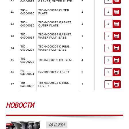
04000017
GASKET, OUTER PLATE
T85-
T85-04000016 OUTER
11
1
04000016
PLATE
T85-
T85-04000015 GASKET,
12
1
04000015
OUTER PLATE
T85-
T85-04000014 GASKET,
13
1
04000014
WATER PUMP BASE
T85-
T85-04000204 O-RING,
14
1
04000204
WATER PUMP BASE
T85-
15
T85-04000202 OIL SEAL
4
04000202
F4-
16
F4-03000024 GASKET
2
03000024
T85-
T85-04000603 O-RING,
17
1
04000603
COVER
НОВОСТИ
09.12.2021