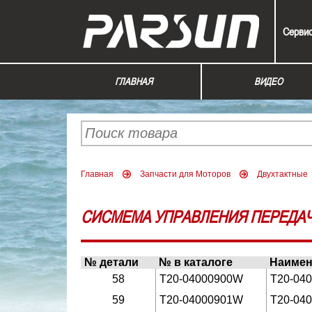
Серви
ГЛАВНАЯ
ВИДЕО
Главная
Запчасти для Моторов
Двухтактные
СИСМЕМА УПРАВЛЕНИЯ ПЕРЕДАЧИ
№ детали
№ в каталоге
Наимен
58
T20-04000900W
T20-04
59
T20-04000901W
T20-04