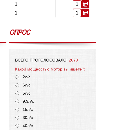
1
1
ОПРОС
ВСЕГО ПРОГОЛОСОВАЛО:
2679
Какой мощностью мотор вы ищете?:
2л/с
6л/с
5л/с
9.9л/с
15л/с
30л/с
40л/с