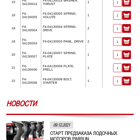
F4-
F4-04130014 WASHER,
15
1
04130014
THRUST
F4-
F4-04130005 SPRING,
16
1
04130005
VOLUTE
F4-
F4-04130004 SPRING,
18
2
04130004
DRIVE
F4-
19
F4-04130003 PAWL, DRIVE
2
04130003
F4-
F4-04130007 SPRING,
20
1
04130007
PLATE
F4-
F4-04130006 PLATE,
21
1
04130006
PRELL
F4-
F4-04130008 BOLT,
22
1
04130008
STARTER
НОВОСТИ
09.12.2021
СТАРТ ПРЕДЗАКАЗА ЛОДОЧНЫХ
МОТОРОВ PARSUN