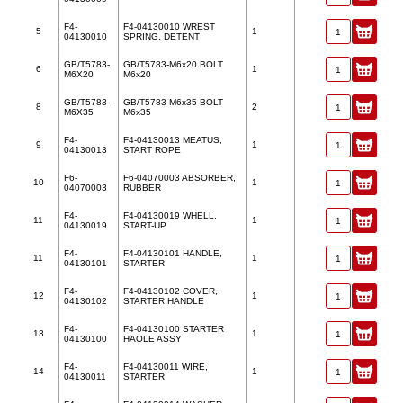
F4-
F4-04130010 WREST
5
1
04130010
SPRING, DETENT
GB/T5783-
GB/T5783-M6x20 BOLT
6
1
M6X20
M6x20
GB/T5783-
GB/T5783-M6x35 BOLT
8
2
M6X35
M6x35
F4-
F4-04130013 MEATUS,
9
1
04130013
START ROPE
F6-
F6-04070003 ABSORBER,
10
1
04070003
RUBBER
F4-
F4-04130019 WHELL,
11
1
04130019
START-UP
F4-
F4-04130101 HANDLE,
11
1
04130101
STARTER
F4-
F4-04130102 COVER,
12
1
04130102
STARTER HANDLE
F4-
F4-04130100 STARTER
13
1
04130100
HAOLE ASSY
F4-
F4-04130011 WIRE,
14
1
04130011
STARTER