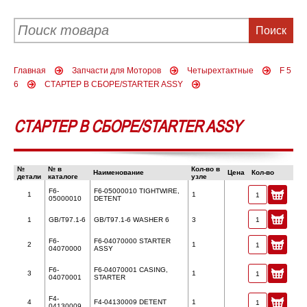
Главная
Запчасти для Моторов
Четырехтактные
F 5
6
СТАРТЕР В СБОРЕ/STARTER ASSY
СТАРТЕР В СБОРЕ/STARTER ASSY
№
№ в
Кол-во в
Наименование
Цена
Кол-во
детали
каталоге
узле
F6-
F6-05000010 TIGHTWIRE,
1
1
05000010
DETENT
1
GB/T97.1-6
GB/T97.1-6 WASHER 6
3
F6-
F6-04070000 STARTER
2
1
04070000
ASSY
F6-
F6-04070001 CASING,
3
1
04070001
STARTER
F4-
4
F4-04130009 DETENT
1
04130009