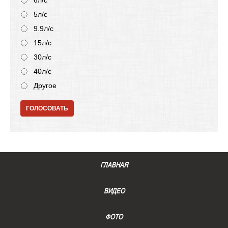
6л/с
5л/с
9.9л/с
15л/с
30л/с
40л/с
Другое
ГОЛОСОВАТЬ
ГЛАВНАЯ
ВИДЕО
ФОТО