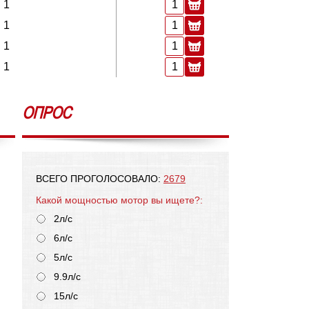
1
1
1
1
ОПРОС
ВСЕГО ПРОГОЛОСОВАЛО:
2679
Какой мощностью мотор вы ищете?:
2л/с
6л/с
5л/с
9.9л/с
15л/с