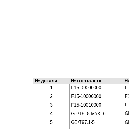
№ детали
№ в каталоге
Н
1
F15-09000000
F
2
F15-10000000
F
F
3
F15-10010000
G
4
GB/T818-M5X16
5
GB/T97.1-5
G