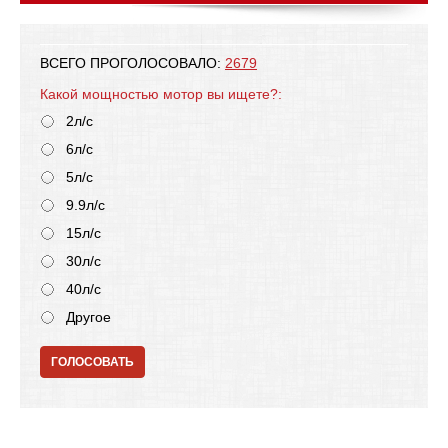
ВСЕГО ПРОГОЛОСОВАЛО:
2679
Какой мощностью мотор вы ищете?:
2л/с
6л/с
5л/с
9.9л/с
15л/с
30л/с
40л/с
Другое
ГОЛОСОВАТЬ