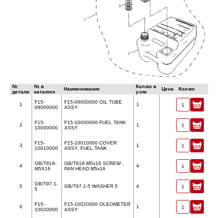
№
№ в
Кол-во в
Наименование
Цена
Кол-во
детали
каталоге
узле
F15-
F15-09000000 OIL TUBE
1
1
09000000
ASSY
F15-
F15-10000000 FUEL TANK
2
1
10000000
ASSY
F15-
F15-10010000 COVER
3
1
10010000
ASSY, FUEL TANK
GB/T818-
GB/T818-M5x16 SCREW ,
4
4
M5X16
PAN HEAD M5x16
GB/T97.1-
5
GB/T97.1-5 WASHER 5
4
5
F15-
F15-10020000 OLEOMETER
6
1
10020000
ASSY