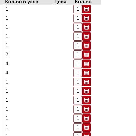
Кол-во в узле
Цена
Кол-во
1
1
1
1
1
2
4
4
1
1
1
1
1
1