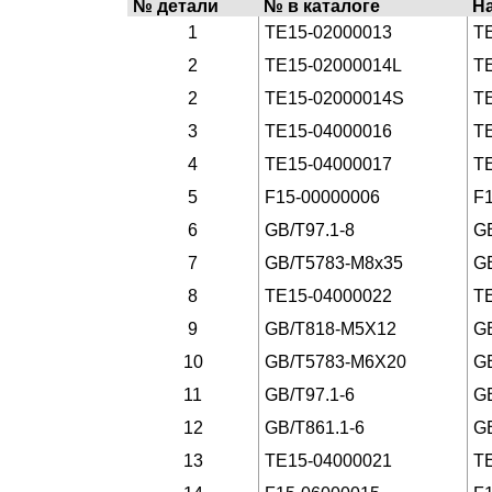
№ детали
№ в каталоге
Н
1
TE15-02000013
T
2
TE15-02000014L
T
2
TE15-02000014S
T
3
TE15-04000016
T
4
TE15-04000017
T
5
F15-00000006
F
6
GB/T97.1-8
G
7
GB/T5783-M8x35
G
8
TE15-04000022
T
9
GB/T818-M5X12
G
10
GB/T5783-M6X20
G
11
GB/T97.1-6
G
12
GB/T861.1-6
G
13
TE15-04000021
T