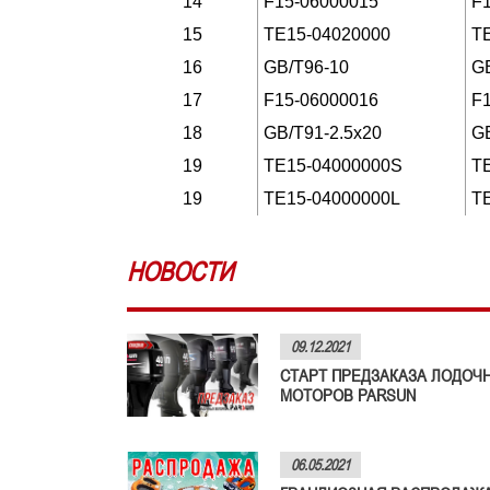
14
F15-06000015
F
15
TE15-04020000
T
16
GB/T96-10
G
17
F15-06000016
F
18
GB/T91-2.5x20
G
19
TE15-04000000S
T
19
TE15-04000000L
T
НОВОСТИ
09.12.2021
СТАРТ ПРЕДЗАКАЗА ЛОДОЧ
МОТОРОВ PARSUN
06.05.2021