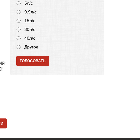
5л/с
9.9л/с
15л/с
30л/с
40л/с
Другое
ГОЛОСОВАТЬ
ИЯ:
!
ТИ