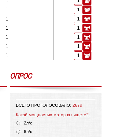
1
1
1
1
1
1
1
ОПРОС
ВСЕГО ПРОГОЛОСОВАЛО:
2679
Какой мощностью мотор вы ищете?:
2л/с
6л/с