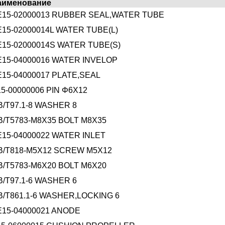
аименование
E15-02000013 RUBBER SEAL,WATER TUBE
E15-02000014L WATER TUBE(L)
E15-02000014S WATER TUBE(S)
E15-04000016 WATER INVELOP
E15-04000017 PLATE,SEAL
15-00000006 PIN Φ6X12
B/T97.1-8 WASHER 8
B/T5783-M8X35 BOLT M8X35
E15-04000022 WATER INLET
B/T818-M5X12 SCREW M5X12
B/T5783-M6X20 BOLT M6X20
B/T97.1-6 WASHER 6
B/T861.1-6 WASHER,LOCKING 6
E15-04000021 ANODE