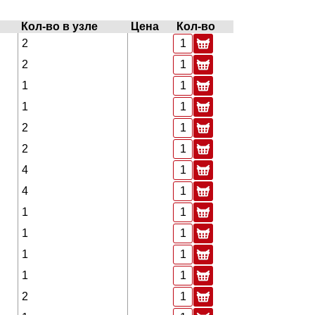
Кол-во в узле
Цена
Кол-во
2
2
1
1
2
2
4
4
1
1
1
1
2