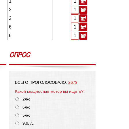
1
2
2
6
6
ОПРОС
ВСЕГО ПРОГОЛОСОВАЛО:
2679
Какой мощностью мотор вы ищете?:
2л/с
6л/с
5л/с
9.9л/с