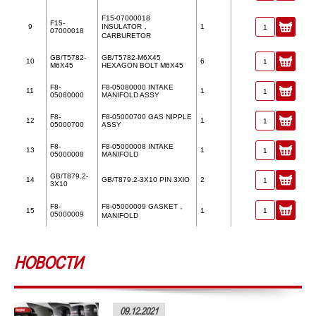
F15-07000018
F15-
9
INSULATOR，
1
07000018
CARBURETOR
GB/T5782-
GB/T5782-M6X45
10
6
M6X45
HEXAGON BOLT M6X45
F8-
F8-05080000 INTAKE
11
1
05080000
MANIFOLD ASSY
F8-
F8-05000700 GAS NIPPLE
12
1
05000700
ASSY
F8-
F8-05000008 INTAKE
13
1
05000008
MANIFOLD
GB/T879.2-
14
GB/T879.2-3X10 PIN 3XlO
2
3X10
F8-
F8-05000009 GASKET，
15
1
05000009
MANIFOLD
НОВОСТИ
09.12.2021