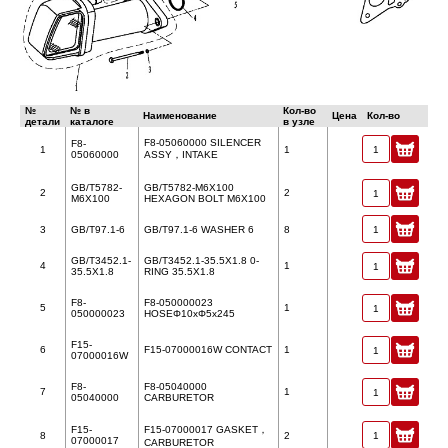
№
№ в
Кол-во
Наименование
Цена
Кол-во
детали
каталоге
в узле
F8-05060000 SILENCER
F8-
1
1
05060000
ASSY，INTAKE
GB/T5782-
GB/T5782-M6X100
2
2
M6X100
HEXAGON BOLT M6X100
3
GB/T97.1-6
GB/T97.1-6 WASHER 6
8
GB/T3452.1-
GB/T3452.1-35.5X1.8 0-
4
1
35.5X1.8
RING 35.5X1.8
F8-
F8-050000023
5
1
050000023
HOSEΦ10xΦ5x245
F15-
6
F15-07000016W CONTACT
1
07000016W
F8-
F8-05040000
7
1
05040000
CARBURETOR
F15-
F15-07000017 GASKET，
8
2
07000017
CARBURETOR